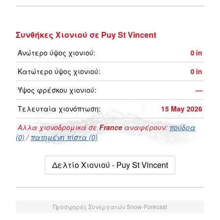
Συνθήκες Χιονιού σε Puy St Vincent
Ανώτερο ύψος χιονιού:
0
in
Κατώτερο ύψος χιονιού:
0
in
Ύψος φρέσκου χιονιού:
—
Τελευταία χιονόπτωση:
15 May 2026
Αλλα χιονοδρομικά σε
France
αναφέρουν:
πούδρα
(0)
/
πατημένη πίστα (0)
Δελτίο Χιονιού - Puy St Vincent
Προσφορές Συνεργατών Snow-Forecast