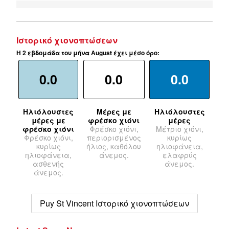
Ιστορικό χιονοπτώσεων
Η 2 εβδομάδα του μήνα August έχει μέσο όρο:
0.0
0.0
0.0
Ηλιόλουστες
Μέρες με
Ηλιόλουστες
μέρες με
φρέσκο χιόνι
μέρες
φρέσκο χιόνι
Φρέσκο χιόνι,
Μέτριο χιόνι,
Φρέσκο χιόνι,
περιορισμένος
κυρίως
κυρίως
ήλιος, καθόλου
ηλιοφάνεια,
ηλιοφάνεια,
άνεμος.
ελαφρύς
ασθενής
άνεμος.
άνεμος.
Puy St Vincent Ιστορικό χιονοπτώσεων