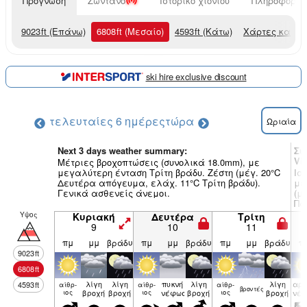
Πρόγνωση
Ζωντανό
Ιστορικό χιονιού
Πληροφορίες
9023
ft
(Επάνω)
6808
ft
(Μεσαίο)
4593
ft
(Κάτω)
Χάρτες καιρο
ski hire exclusive discount
τελευταίες 6 ημέρες
τώρα
Ωριαία
Next 3 days weather summary:
Συ
Vi
Μέτριες βροχοπτώσεις (συνολικά 18.0mm), με
μεγαλύτερη ένταση Τρίτη βράδυ. Ζέστη (μέγ. 20°C
Ισ
Δευτέρα απόγευμα, ελάχ. 11°C Τρίτη βράδυ).
με
Γενικά ασθενείς άνεμοι.
(μ
Πα
Υψος
Κυριακή
Δευτέρα
Τρίτη
9
10
11
πμ
μμ
βράδυ
πμ
μμ
βράδυ
πμ
μμ
βράδυ
π
9023
ft
6808
ft
λίγη
λίγη
πυκνή
λίγη
λίγη
αρα
4593
ft
αίθρ­
αίθρ­
αίθρ­
βρον­τές
ιος
βροχή
βροχή
ιος
νέφωση
βροχή
ιος
βροχή
νέ