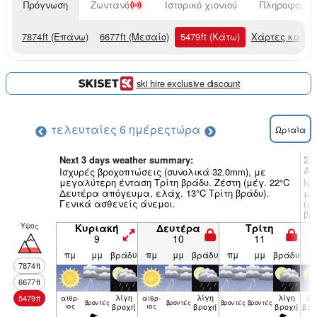
Πρόγνωση
Ζωντανό
Ιστορικό χιονιού
Πληροφορίες
7874
ft
(Επάνω)
6677
ft
(Μεσαίο)
5479
ft
(Κάτω)
Χάρτες καιρο
ski hire exclusive discount
τελευταίες 6 ημέρες
τώρα
Ωριαία
Next 3 days weather summary:
Συ
Al
Ισχυρές βροχοπτώσεις (συνολικά 32.0mm), με
μεγαλύτερη ένταση Τρίτη βράδυ. Ζέστη (μέγ. 22°C
Ισ
Δευτέρα απόγευμα, ελάχ. 13°C Τρίτη βράδυ).
με
Γενικά ασθενείς άνεμοι.
(μ
βρ
Υψος
Κυριακή
Δευτέρα
Τρίτη
9
10
11
πμ
μμ
βράδυ
πμ
μμ
βράδυ
πμ
μμ
βράδυ
π
7874
ft
6677
ft
λίγη
λίγη
λίγη
λί
5479
ft
αίθρ­
αίθρ­
βρον­τές
βρον­τές
βρον­τές
βρον­τές
ιος
βροχή
ιος
βροχή
βροχή
βρο