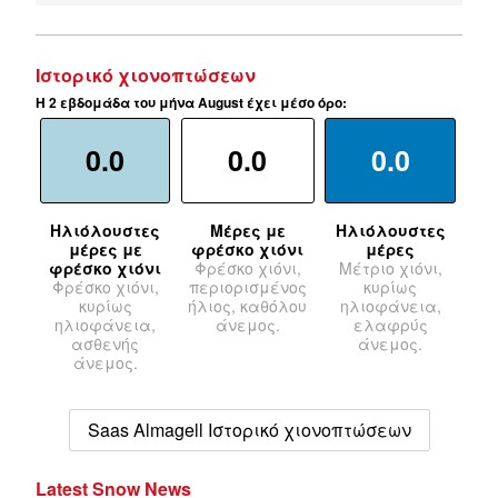
Ιστορικό χιονοπτώσεων
Η 2 εβδομάδα του μήνα August έχει μέσο όρο:
0.0
0.0
0.0
Ηλιόλουστες
Μέρες με
Ηλιόλουστες
μέρες με
φρέσκο χιόνι
μέρες
φρέσκο χιόνι
Φρέσκο χιόνι,
Μέτριο χιόνι,
Φρέσκο χιόνι,
περιορισμένος
κυρίως
κυρίως
ήλιος, καθόλου
ηλιοφάνεια,
ηλιοφάνεια,
άνεμος.
ελαφρύς
ασθενής
άνεμος.
άνεμος.
Saas Almagell Ιστορικό χιονοπτώσεων