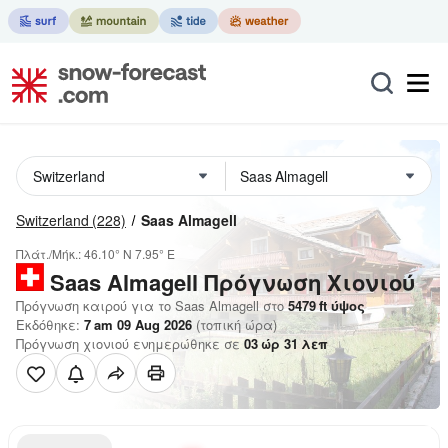
Switzerland
(228)
Saas Almagell
Πλάτ./Μήκ.:
46.10° N
7.95° E
Saas Almagell
Πρόγνωση Χιονιού
Πρόγνωση καιρού για το Saas Almagell στο
5479
ft
ύψος
Εκδόθηκε:
7 am 09 Aug 2026
(τοπική ώρα)
Πρόγνωση χιονιού ενημερώθηκε σε
03
ώρ
31
λεπ