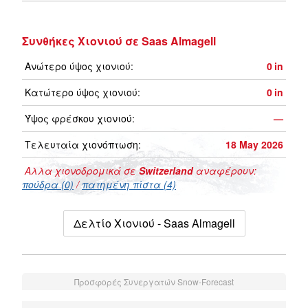
Συνθήκες Χιονιού σε Saas Almagell
Ανώτερο ύψος χιονιού:
0
in
Κατώτερο ύψος χιονιού:
0
in
Ύψος φρέσκου χιονιού:
—
Τελευταία χιονόπτωση:
18 May 2026
Αλλα χιονοδρομικά σε
Switzerland
αναφέρουν:
πούδρα (0)
/
πατημένη πίστα (4)
Δελτίο Χιονιού - Saas Almagell
Προσφορές Συνεργατών Snow-Forecast