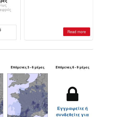
έρες
winter, the question skiers are asking
ρίως
is simple: book now or wait, and
λαφρύς
where are the best odds?
ό
Read more
Επόμενες 3 - 6 μέρες
Επόμενες 6 - 9 μέρες
Εγγραφείτε ή
συνδεθείτε για