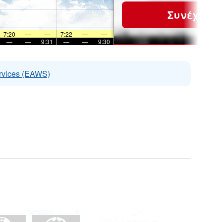
Συνέχεια
7:20
—
—
7:22
—
—
—
—
9:31
—
—
9:30
rvices (EAWS)