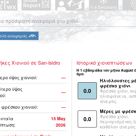
α πρόσφατη αναφορά για χιόνι
ολή αναφοράς
ήκες Χιονιού σε San-Isidro
Ιστορικό χιονοπτώσεων
Η 1 εβδομάδα του μήνα August 
όρο:
ερο ύψος χιονιού:
—
Ηλιόλουστες μέ
φρέσκο χιόνι
τερο ύψος
0.0
Φρέσκο χιόνι, κυ
—
ού:
ηλιοφάνεια, ασ
άνεμος.
 φρέσκου χιονιού:
—
Μέρες με φρέσκ
Φρέσκο χιόνι,
0.0
ευταία
15 May
περιορισμένος ή
όπτωση:
2026
καθόλου άνεμος