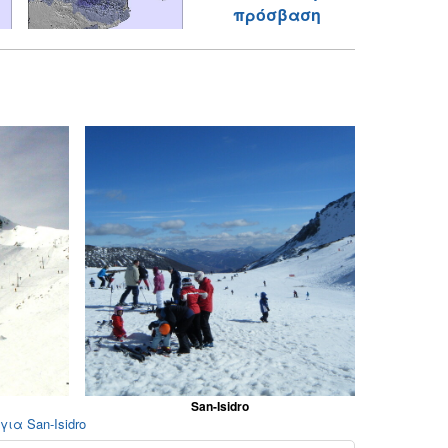
πρόσβαση
San-Isidro
ια San-Isidro