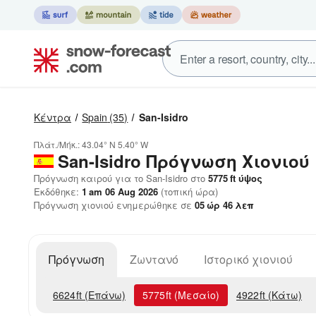
Κέντρα
Spain
(35)
San-Isidro
Πλάτ./Μήκ.:
43.04° N
5.40° W
San-Isidro
Πρόγνωση Χιονιού
Πρόγνωση καιρού για το San-Isidro στο
5775
ft
ύψος
Εκδόθηκε:
1 am 06 Aug 2026
(τοπική ώρα)
Πρόγνωση χιονιού ενημερώθηκε σε
05
ώρ
46
λεπ
Πρόγνωση
Ζωντανό
Ιστορικό χιονιού
6624
ft
(Επάνω)
5775
ft
(Μεσαίο)
4922
ft
(Κάτω)