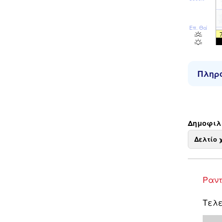
Επ. Θάλ
Πληρο
Δημοφιλε
Δελτίο 
Ραντ
Τελε