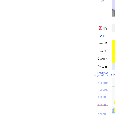
Περ.
in
in
max
°
F
min
°
F
chill
°
F
Υγρ.
%
Επίπεδο
1
παγοποίησης
ft
15000ft
12000ft
9000ft
6000ft
3000ft