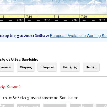
7:16
—
—
7:16
—
—
7:18
—
—
7:20
—
—
—
—
9:37
—
—
9:36
—
—
9:34
—
—
9:32
φορίες χιονοστιβάδων:
European Avalanche Warning Se
ίς σελίδες San-Isidro
χιονιού
Οδηγός
Ιστορικό
Κάμερες
Πίστες
άρ Χιονιού
υταία δελτία χιονιού κοντά σε San-Isidro: