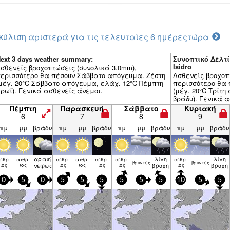
κύλιση αριστερά για τις τελευταίες 6 ημέρες
τώρα
ext 3 days weather summary:
Συνοπτικό Δελτί
Isidro
σθενείς βροχοπτώσεις (συνολικά 3.0mm),
ερισσότερο θα πέσουν Σάββατο απόγευμα. Ζέστη
Ασθενείς βροχοπ
μέγ. 20°C Σάββατο απόγευμα, ελάχ. 12°C Πέμπτη
περισσότερο θα 
ρωΐ). Γενικά ασθενείς άνεμοι.
(μέγ. 20°C Τρίτη
βράδυ). Γενικά α
Πέμπτη
Παρασκευή
Σάββατο
Κυριακή
6
7
8
9
πμ
μμ
βράδυ
πμ
μμ
βράδυ
πμ
μμ
βράδυ
πμ
μμ
βράδυ
αραιή
λίγη
λίγη
ίθρ­
αίθρ­
αίθρ­
αίθρ­
αίθρ­
αίθρ­
αίθρ­
βρον­τές
βρον­τές
ιος
ιος
νέφωση
ιος
ιος
ιος
ιος
βροχή
ιος
βροχή
0
5
0
5
5
5
5
5
5
10
5
5