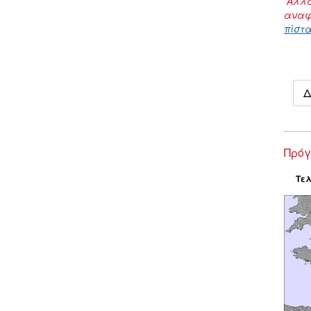
Αλλα
αναφ
πίστα
Δ
Πρόγ
Τελ