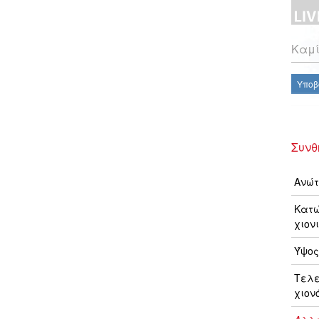
Καμί
Υποβ
Συνθ
Ανώτ
Κατώ
χιονι
Ύψος
Τελ
χιον