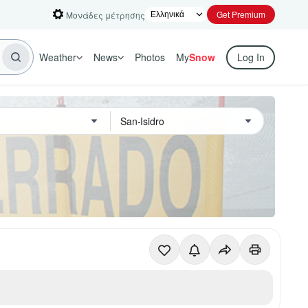
Get Premium
Μονάδες μέτρησης
Weather
News
Photos
My
Snow
Log In