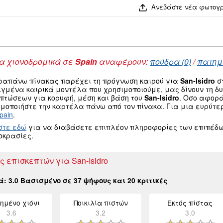
Ανεβάστε νέα φωτογ
 χιονοδρομικά σε
Spain
αναφέρουν:
πούδρα (0)
/
πατημέ
ραπάνω πίνακας παρέχει τη πρόγνωση καιρού για
San-Isidro
στ
ιγμένα καιρικά μοντέλα που χρησιμοποιούμε, μας δίνουν τη 
οπτώσεων για κορυφή, μέση και βάση του
San-Isidro
. Οσο αφορά
μοποιήστε την καρτέλα πάνω από τον πίνακα. Για μια ευρύτε
pain
.
στε εδώ
για να διαβάσετε επιπλέον πληροφορίες των επιπέδω
οκρασίες.
ς επισκεπτών για San-Isidro
κά:
3.0
Βασισμένο σε
37
ψήφους και
20
κριτικές
ημένο χιόνι
Ποικιλία πιστών
Εκτός πίστας
3.6
3.2
3.0