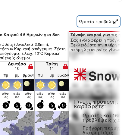
Ωριαία προβολή
ο Καιρού 4-6 Ημερών για San-
Σύνοψη καιρού για τις ημέρες 7
Σας ενδιαφέρει η πρόγνωση 16 
τώσεις (συνολικά 2.0mm),
Ξεκλειδώστε την πλήρη πρόγνωσ
πέσουν Κυριακή απόγευμα. Ζέστη
ακόμη λειτουργίες γίνοντας μέλο
 απόγευμα, ελάχ. 12°C Κυριακή
σθενείς άνεμοι.
Δευτέρα
Τρίτη
10
11
Snow
Pr
πμ
μμ
βράδυ
πμ
μμ
βράδυ
αίθρ­
αίθρ­
αίθρ­
αίθρ­
αίθρ­
αίθρ­
ιος
ιος
ιος
ιος
ιος
ιος
Γίνετε προπονητή και
καρβάρετε:
5
5
0
5
5
0
Ωριαίες και 16ήμερε
προβλέψεις χιονιού
Γρήγορη περιήγηση χ
διαφημίσεις