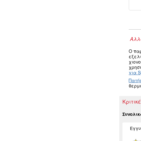
Αλλα
Ο πα
εξελ
χιον
χρησι
για S
Πατή
θερμ
Κριτικέ
Συνολι
Εγγυ