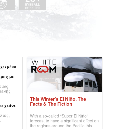
έχει μέσο
ρες με
ρίως
θενής
This Winter’s El Niño, The
Facts & The Fiction
ο χιόνι
λιος,
With a so-called “Super El Niño”
.
forecast to have a significant effect on
the regions around the Pacific this