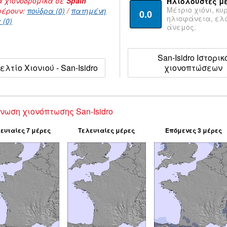
 χιονοδρομικά σε
Spain
Ηλιόλουστες μ
Μέτριο χιόνι, κυ
έρουν:
πούδρα (0)
/
πατημένη
0.0
ηλιοφάνεια, ε
 (0)
άνεμος.
San-Isidro Ιστορικ
ελτίο Χιονιού - San-Isidro
χιονοπτώσεων
νωση χιονόπτωσης San-Isidro
ευταίες 7 μέρες
Τελευταίες μέρες
Επόμενες 3 μέρες