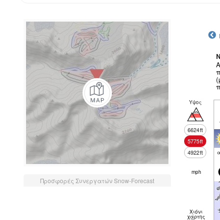
N
Α
π
(
π
Υψος
6624
ft
5775
ft
4922
ft
α
mph
Προσφορές Συνεργατών Snow-Forecast
Χιόνι
χάρτης