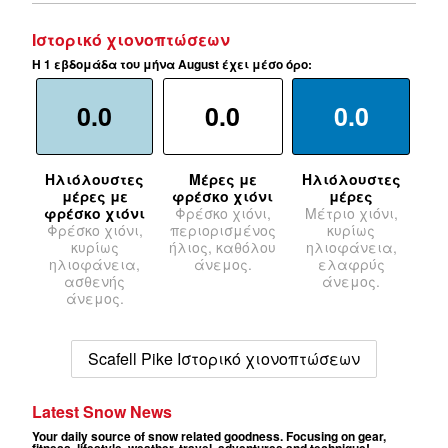
Ιστορικό χιονοπτώσεων
Η 1 εβδομάδα του μήνα August έχει μέσο όρο:
0.0
0.0
0.0
Ηλιόλουστες
Μέρες με
Ηλιόλουστες
μέρες με
φρέσκο χιόνι
μέρες
φρέσκο χιόνι
Φρέσκο χιόνι,
Μέτριο χιόνι,
Φρέσκο χιόνι,
περιορισμένος
κυρίως
κυρίως
ήλιος, καθόλου
ηλιοφάνεια,
ηλιοφάνεια,
άνεμος.
ελαφρύς
ασθενής
άνεμος.
άνεμος.
Scafell Pike Ιστορικό χιονοπτώσεων