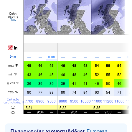
Χιόνι
χάρτης
Περ.
in
—
—
—
—
—
—
—
—
—
—
—
0.08
—
—
—
—
—
—
0.
in
45
46
45
46
48
48
54
55
54
5
max
°
F
43
46
45
46
48
46
52
55
52
5
min
°
F
36
39
39
39
41
41
46
50
46
4
chill
°
F
80
77
88
80
74
84
63
54
71
9
Υγρ.
%
Επίπεδο
7700
8900
9500
8000
9500
10500
11000
11200
11000
113
παγοποίησης
ft
5:31
—
—
5:33
—
—
5:35
—
—
5:
—
9:04
—
—
9:01
—
—
9:00
—
Πληροφορίες χιονοστιβάδων:
European