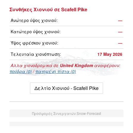
Συνθήκες Χιονιού σε Scafell Pike
Ανώτερο ύψος χιονιού:
—
Κατώτερο ύψος χιονιού:
—
Ύψος φρέσκου χιονιού:
—
Τελευταία χιονόπτωση:
17 May 2026
Αλλα χιονοδρομικά σε
United Kingdom
αναφέρουν:
πούδρα (0)
/
πατημένη πίστα (0)
Δελτίο Χιονιού - Scafell Pike
Προσφορές Συνεργατών Snow-Forecast