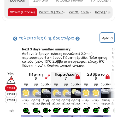
Πρόγνωση
Ζωντανό
Ιστορικό χιονιού
Πληροφορίες χ
3209
ft
(Επάνω)
2959
ft
(Μεσαίο)
2707
ft
(Κάτω)
Χάρτες καιρ
τελευταίες 6 ημέρες
τώρα
Ωριαία
Next 3 days weather summary:
Συ
Pi
Ασθενείς βροχοπτώσεις (συνολικά 2.0mm),
περισσότερο θα πέσουν Πέμπτη βράδυ. Πολύ ήπιος
Ψι
καιρός (μέγ. 13°C Σάββατο απόγευμα, ελάχ. 6°C
πρ
Πέμπτη πρωΐ). Κυρίως ψυχροί άνεμοι.
απ
η 
πρ
Υψος
Πέμπτη
Παρασκευή
Σάββατο
6
7
8
πμ
μμ
βράδυ
πμ
μμ
βράδυ
πμ
μμ
βράδυ
π
3209
ft
2959
ft
αραιή
λίγη
αραιή
αραιή
αραιή
πυκνή
λί
2707
ft
αίθρ­
αίθρ­
αίθρ­
ιος
νέφωση
βροχή
νέφωση
νέφωση
νέφωση
ιος
ιος
νέφωση
βρο
mph
15
20
10
20
20
15
15
20
15
2