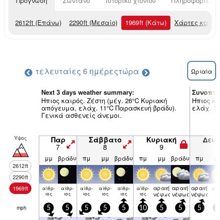
Πρόγνωση
Ζωντανό
Ιστορικό χιονιού
Πληροφορίες χ
2612
ft
(Επάνω)
2290
ft
(Μεσαίο)
1969
ft
(Κάτω)
Χάρτες καιρο
τελευταίες 6 ημέρες
τώρα
Ωριαία
Next 3 days weather summary:
Συνοπτι
Ηπιος καιρός. Ζέστη (μέγ. 26°C Κυριακή
Ηπιος κα
απόγευμα, ελάχ. 11°C Παρασκευή βράδυ).
ελάχ. 12
Γενικά ασθενείς άνεμοι.
Υψος
Παρ
Σάββατο
Κυριακή
Δευ
7
8
9
1
μμ
βράδυ
πμ
μμ
βράδυ
πμ
μμ
βράδυ
πμ
μ
2612
ft
2290
ft
αραιή
αραιή
αραιή
1969
ft
αίθρ­
αίθρ­
αίθρ­
αίθρ­
αίθρ­
αίθρ­
αίθ
ιος
ιος
ιος
ιος
ιος
ιος
νέφωση
νέφωση
νέφωση
ιο
mph
5
5
5
5
5
10
5
5
5
1