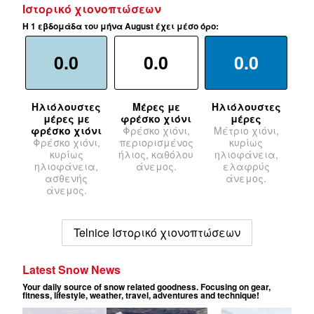
Ιστορικό χιονοπτώσεων
Η 1 εβδομάδα του μήνα August έχει μέσο όρο:
0.0
0.0
0.0
Ηλιόλουστες
Μέρες με
Ηλιόλουστες
μέρες με
φρέσκο χιόνι
μέρες
φρέσκο χιόνι
Φρέσκο χιόνι,
Μέτριο χιόνι,
Φρέσκο χιόνι,
περιορισμένος
κυρίως
κυρίως
ήλιος, καθόλου
ηλιοφάνεια,
ηλιοφάνεια,
άνεμος.
ελαφρύς
ασθενής
άνεμος.
άνεμος.
Telnice Ιστορικό χιονοπτώσεων