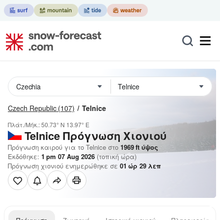
Czech Republic
(107)
Telnice
Πλάτ./Μήκ.:
50.73° N
13.97° E
Telnice
Πρόγνωση Χιονιού
Πρόγνωση καιρού για το Telnice στο
1969
ft
ύψος
Εκδόθηκε:
1 pm 07 Aug 2026
(τοπική ώρα)
Πρόγνωση χιονιού ενημερώθηκε σε
01
ώρ
29
λεπ