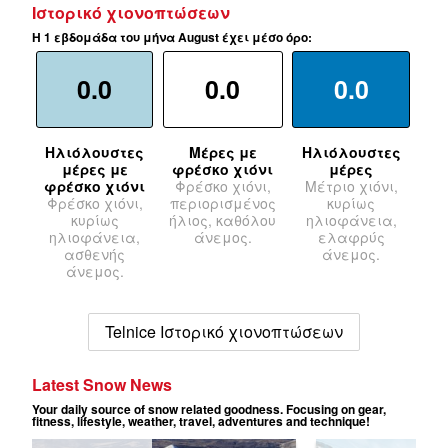
Ιστορικό χιονοπτώσεων
Η 1 εβδομάδα του μήνα August έχει μέσο όρο:
0.0
0.0
0.0
Ηλιόλουστες
Μέρες με
Ηλιόλουστες
μέρες με
φρέσκο χιόνι
μέρες
φρέσκο χιόνι
Φρέσκο χιόνι,
Μέτριο χιόνι,
Φρέσκο χιόνι,
περιορισμένος
κυρίως
κυρίως
ήλιος, καθόλου
ηλιοφάνεια,
ηλιοφάνεια,
άνεμος.
ελαφρύς
ασθενής
άνεμος.
άνεμος.
Telnice Ιστορικό χιονοπτώσεων