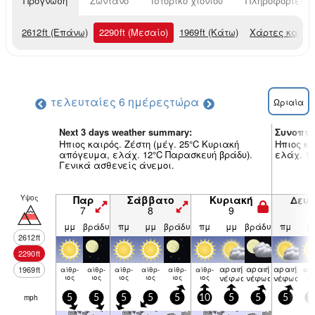
Πρόγνωση
Ζωντανό
Ιστορικό χιονιού
Πληροφορίες χ
2612
ft
(Επάνω)
2290
ft
(Μεσαίο)
1969
ft
(Κάτω)
Χάρτες καιρο
τελευταίες 6 ημέρες
τώρα
Ωριαία
Next 3 days weather summary:
Συνοπτι
Ηπιος καιρός. Ζέστη (μέγ. 25°C Κυριακή
Ηπιος κα
απόγευμα, ελάχ. 12°C Παρασκευή βράδυ).
ελάχ. 13
Γενικά ασθενείς άνεμοι.
Υψος
Παρ
Σάββατο
Κυριακή
Δευ
7
8
9
1
μμ
βράδυ
πμ
μμ
βράδυ
πμ
μμ
βράδυ
πμ
μ
2612
ft
2290
ft
αραιή
αραιή
αραιή
1969
ft
αίθρ­
αίθρ­
αίθρ­
αίθρ­
αίθρ­
αίθρ­
αίθ
ιος
ιος
ιος
ιος
ιος
ιος
νέφωση
νέφωση
νέφωση
ιο
mph
5
5
5
5
5
10
5
5
5
1