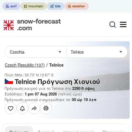
Czech Republic
(107)
Telnice
Πλάτ./Μήκ.:
50.73° N
13.97° E
Telnice
Πρόγνωση Χιονιού
Πρόγνωση καιρού για το Telnice στο
2290
ft
ύψος
Εκδόθηκε:
1 pm 07 Aug 2026
(τοπική ώρα)
Πρόγνωση χιονιού ενημερώθηκε σε
00
ώρ
19
λεπ