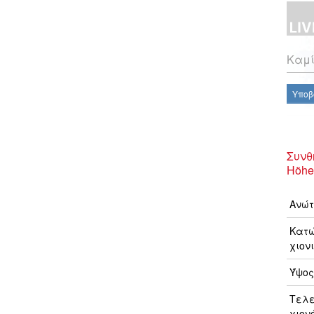
Καμί
Υποβ
Συνθ
Höhe
Ανώτ
Κατώ
χιονι
Ύψος
Τελ
χιον