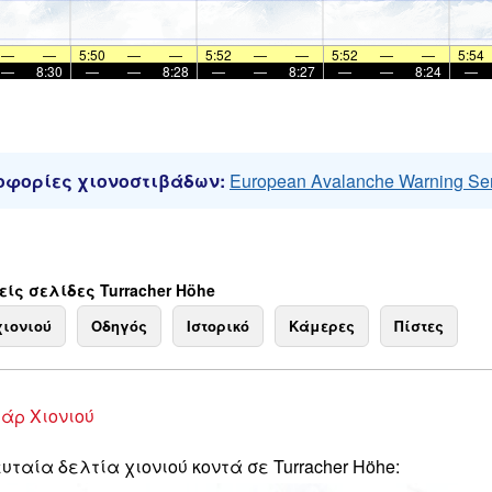
—
—
5:50
—
—
5:52
—
—
5:52
—
—
5:54
—
8:30
—
—
8:28
—
—
8:27
—
—
8:24
—
φορίες χιονοστιβάδων:
European Avalanche Warning Se
ίς σελίδες Turracher Höhe
χιονιού
Οδηγός
Ιστορικό
Κάμερες
Πίστες
άρ Χιονιού
υταία δελτία χιονιού κοντά σε Turracher Höhe: