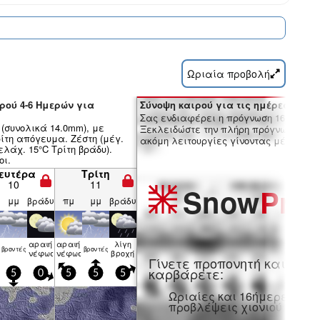
Ωριαία προβολή
ρού 4-6 Ημερών για
Σύνοψη καιρού για τις ημέρες 7-16:
Σας ενδιαφέρει η πρόγνωση 16 ημερώ
(συνολικά 14.0mm), με
Ξεκλειδώστε την πλήρη πρόγνωση και
ίτη απόγευμα. Ζέστη (μέγ.
ακόμη λειτουργίες γίνοντας μέλος Pro
ελάχ. 15°C Τρίτη βράδυ).
οι.
ευτέρα
Τρίτη
10
11
Snow
Pro
μμ
βράδυ
πμ
μμ
βράδυ
αραιή
αραιή
λίγη
βρον­τές
βρον­τές
νέφωση
νέφωση
βροχή
Γίνετε προπονητή και
καρβάρετε:
5
0
5
5
5
Ωριαίες και 16ήμερες
προβλέψεις χιονιού