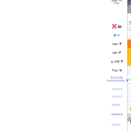
Περ.
in
in
max
°
F
min
°
F
chill
°
F
Υγρ.
%
Επίπεδο
1
παγοποίησης
ft
15000ft
12000ft
9000ft
6000ft
3000ft