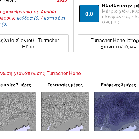
Ηλιόλουστες μ
Μέτριο χιόνι, κυ
 χιονοδρομικά σε
Austria
0.0
ηλιοφάνεια, ε
έρουν:
πούδρα (0)
/
πατημένη
άνεμος.
 (0)
ελτίο Χιονιού - Turracher
Turracher Höhe Ιστορ
Höhe
χιονοπτώσεων
νωση χιονόπτωσης Turracher Höhe
ευταίες 7 μέρες
Τελευταίες μέρες
Επόμενες 3 μέρες