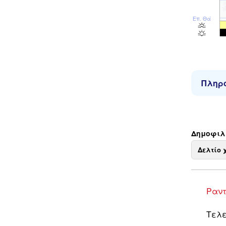
Επ. Θάλ
Πληρο
Δημοφιλε
Δελτίο 
Ραντ
Τελε