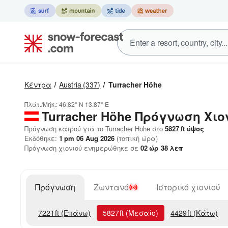
Κέντρα
Austria
(337)
Turracher Höhe
Πλάτ./Μήκ.:
46.82° N
13.87° E
Turracher Höhe
Πρόγνωση Χιο
Πρόγνωση καιρού για το Turracher Hohe στο
5827
ft
ύψος
Εκδόθηκε:
1 pm 06 Aug 2026
(τοπική ώρα)
Πρόγνωση χιονιού ενημερώθηκε σε
02
ώρ
38
λεπ
Πρόγνωση
Ζωντανό
Ιστορικό χιονιού
7221
ft
(Επάνω)
5827
ft
(Μεσαίο)
4429
ft
(Κάτω)