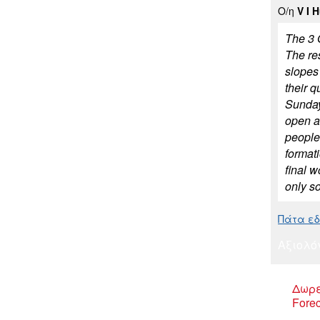
Ο/η
V I 
The 3 
The re
slopes 
their 
Sunday
open al
people 
format
final w
only so
Πάτα εδώ
Αξιολό
Δωρε
Forec