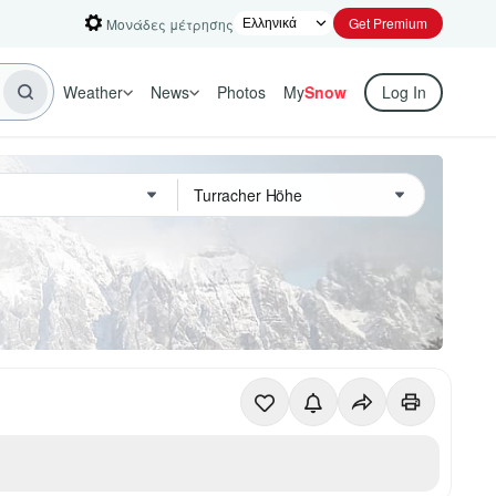
Get Premium
Μονάδες μέτρησης
Weather
News
Photos
My
Snow
Log In