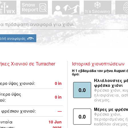
α πρόσφατη αναφορά για χιόνι
ολή αναφοράς
ήκες Χιονιού σε Turracher
Ιστορικό χιονοπτώσεων
Η 1 εβδομάδα του μήνα August 
όρο:
Ηλιόλουστες μέ
ερο ύψος χιονιού:
0
in
φρέσκο χιόνι
0.0
Φρέσκο χιόνι, κυ
τερο ύψος
ηλιοφάνεια, ασ
0
in
άνεμος.
ού:
Μέρες με φρέσκ
 φρέσκου χιονιού:
—
Φρέσκο χιόνι,
0.0
περιορισμένος ή
ευταία
10 Jun
καθόλου άνεμος
όπτωση:
2026