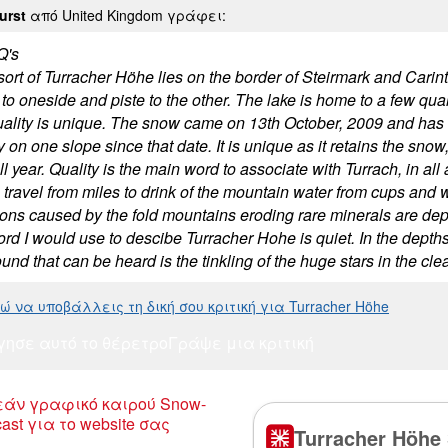
Hurst
από United Kingdom γράφει:
Q's
sort of Turracher Höhe lies on the border of Steirmark and Carin
to oneside and piste to the other. The lake is home to a few qua
quality is unique. The snow came on 13th October, 2009 and has
 on one slope since that date. It is unique as it retains the sn
l year. Quality is the main word to associate with Turrach, in all
travel from miles to drink of the mountain water from cups and w
ions caused by the fold mountains eroding rare minerals are depo
ord I would use to descibe Turracher Hohe is quiet. In the depth
und that can be heard is the tinkling of the huge stars in the clear
 να υποβάλλεις τη δική σου κριτική για Turracher Höhe
γησε αυτό το θέρετρο
Γράψε μια κριτική
άν γραφικό καιρού Snow-
ast για το website σας