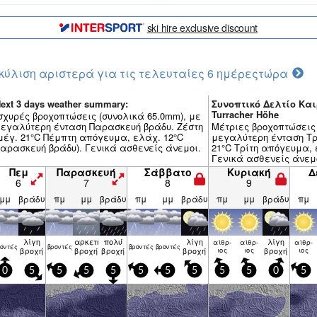
ski hire exclusive discount
κύλιση αριστερά για τις τελευταίες 6 ημέρες
τώρα
ext 3 days weather summary:
Συνοπτικό Δελτίο Και
Turracher Höhe
σχυρές βροχοπτώσεις (συνολικά 65.0mm), με
εγαλύτερη ένταση Παρασκευή βράδυ. Ζέστη
Μέτριες βροχοπτώσεις 
μέγ. 21°C Πέμπτη απόγευμα, ελάχ. 12°C
μεγαλύτερη ένταση Τρ
αρασκευή βράδυ). Γενικά ασθενείς άνεμοι.
21°C Τρίτη απόγευμα, 
Γενικά ασθενείς άνεμ
Πεμ
Παρασκευή
Σάββατο
Κυριακή
Δ
6
7
8
9
μμ
βράδυ
πμ
μμ
βράδυ
πμ
μμ
βράδυ
πμ
μμ
βράδυ
πμ
λίγη
αρκετή
πολύ
λίγη
λίγη
αίθρ­
αίθρ­
αίθρ­
ον­τές
βρον­τές
βρον­τές
βρον­τές
βροχή
βροχή
βροχή
βροχή
ιος
ιος
βροχή
ιος
0
5
5
5
5
5
5
5
5
5
0
5