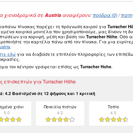
 χιονοδρομικά σε
Austria
αναφέρουν:
πούδρα (0)
/
πατη
ραπάνω πίνακας παρέχει τη πρόγνωση καιρού για
Turracher H
ιγμένα καιρικά μοντέλα που χρησιμοποιούμε, μας δίνουν τη 
οπτώσεων για κορυφή, μέση και βάση του
Turracher Höhe
. Οσο 
μοποιήστε την καρτέλα πάνω από τον πίνακα. Για μια ευρύτε
ustria
.
στε εδώ
για να διαβάσετε επιπλέον πληροφορίες των επιπέδω
οκρασίες.
νομα του κέντρου γράφεται επίσης ως
Turracher Hohe
.
ς επισκεπτών για Turracher Höhe
κά:
4.2
Βασισμένο σε
12
ψήφους και
1
κριτική
ημένο χιόνι
Ποικιλία πιστών
Τοπίο
5.0
4.2
4.5