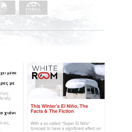
έχει μέσο
ρες με
ρίως
θενής
This Winter’s El Niño, The
Facts & The Fiction
ο χιόνι
λιος,
With a so-called “Super El Niño”
.
forecast to have a significant effect on