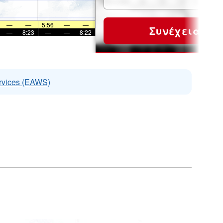
—
—
5:56
—
—
Συνέχεια
—
8:23
—
—
8:22
rvices (EAWS)