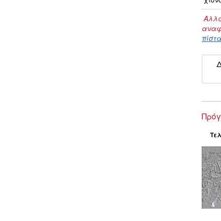
Αλλα
αναφ
πίστα
Δ
Πρόγ
Τελ