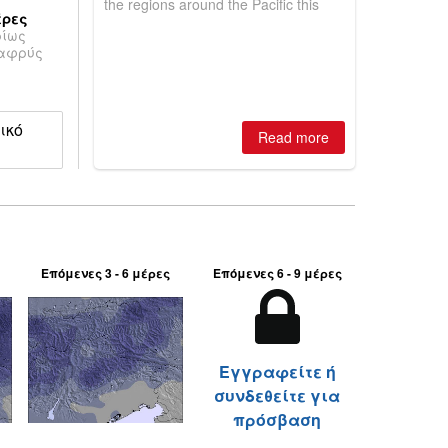
the regions around the Pacific this
έρες
winter, the question skiers are asking
ρίως
is simple: book now or wait, and
λαφρύς
where are the best odds?
ικό
Read more
Επόμενες 3 - 6 μέρες
Επόμενες 6 - 9 μέρες
Εγγραφείτε ή
συνδεθείτε για
πρόσβαση