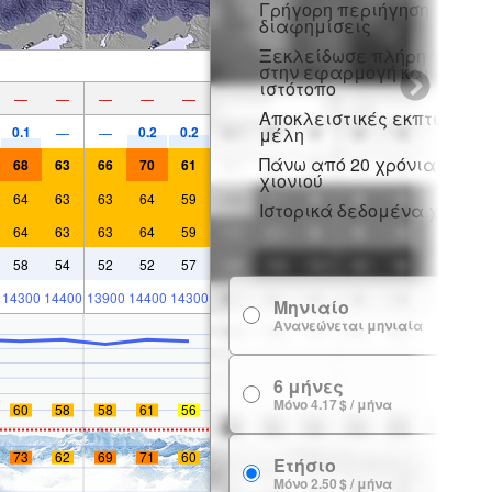
Γρήγορη περιήγηση χωρίς
διαφημίσεις
Ξεκλείδωσε πλήρη πρόσβ
στην εφαρμογή και στον
ιστότοπο
—
—
—
—
—
Αποκλειστικές εκπτώσεις 
0.1
0.2
0.2
μέλη
—
—
Πάνω από 20 χρόνια ιστορ
68
63
66
70
61
χιονιού
64
63
63
64
59
Ιστορικά δεδομένα χιονιού
64
63
63
64
59
58
54
52
52
57
14300
14400
13900
14400
14300
Μηνιαίο
7
Ανανεώνεται μηνιαία
6 μήνες
24
Μόνο 4.17 $ / μήνα
60
58
58
61
56
73
62
69
71
60
Ετήσιο
29
Μόνο 2.50 $ / μήνα