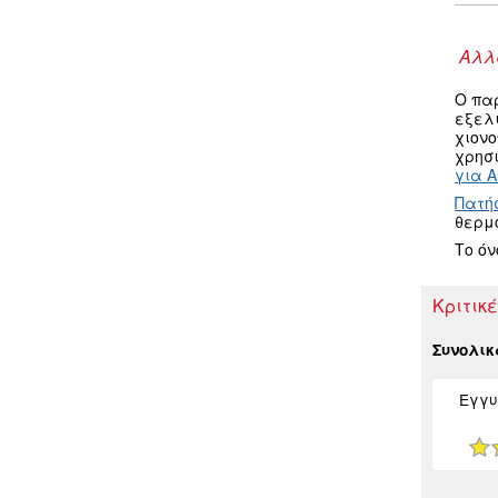
Αλλα
Ο πα
εξελ
χιον
χρησι
για A
Πατή
θερμ
Το ό
Κριτικέ
Συνολι
Εγγυ