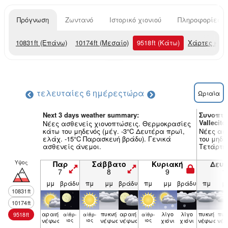
Πρόγνωση
Ζωντανό
Ιστορικό χιονιού
Πληροφορίες χ
10831
ft
(Επάνω)
10174
ft
(Μεσαίο)
9518
ft
(Κάτω)
Χάρτες και
τελευταίες 6 ημέρες
τώρα
Ωριαία
Next 3 days weather summary:
Συνοπτι
Vallecito
Νέες ασθενείς χιονοπτώσεις. Θερμοκρασίες
κάτω του μηδενός (μέγ. -3°C Δευτέρα πρωϊ,
Νέες ασ
ελάχ. -15°C Παρασκευή βράδυ). Γενικά
του μηδε
ασθενείς άνεμοι.
Τετάρτη 
Υψος
Παρ
Σάββατο
Κυριακή
Δευ
7
8
9
1
μμ
βράδυ
πμ
μμ
βράδυ
πμ
μμ
βράδυ
πμ
μ
10831
ft
10174
ft
αραιή
πυκνή
αραιή
λίγο
λίγο
πυκνή
πυκ
9518
ft
αίθρ­
αίθρ­
αίθρ­
νέφωση
ιος
ιος
νέφωση
νέφωση
ιος
χιόνι
χιόνι
νέφωση
νέ