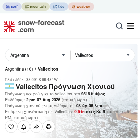
Argentina
(18)
Vallecitos
Πλάτ./Μήκ.:
33.09° S
69.48° W
Vallecitos
Πρόγνωση Χιονιού
Πρόγνωση καιρού για το Vallecitos στο
9518
ft
ύψος
Εκδόθηκε:
2 pm 07 Aug 2026
(τοπική ώρα)
Πρόγνωση χιονιού ενημερώθηκε σε
03
ώρ
06
λεπ
Επόμενη χιονόπτωση σε Vallecitos:
0.5
in
στις Κυ 9
(μετά τις 9
PM, τοπική ώρα)