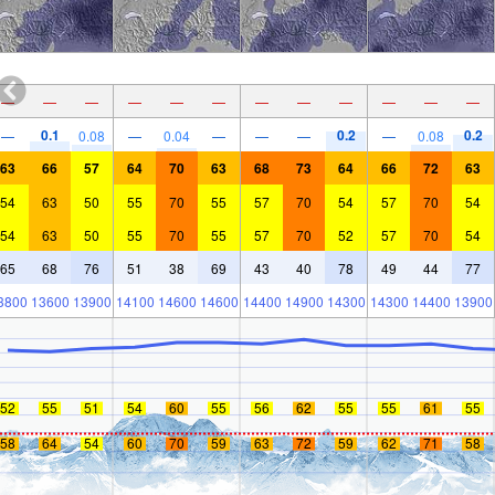
—
—
—
—
—
—
—
—
—
—
—
—
0.1
0.2
0.2
—
0.08
—
0.04
—
—
—
—
0.08
63
66
57
64
70
63
68
73
64
66
72
63
54
63
50
55
70
55
57
70
54
57
70
54
54
63
50
55
70
55
57
70
52
57
70
54
65
68
76
51
38
69
43
40
78
49
44
77
3800
13600
13900
14100
14600
14600
14400
14900
14300
14300
14400
13900
52
55
51
54
60
55
56
62
55
55
61
55
58
64
54
60
70
59
63
72
59
62
71
58