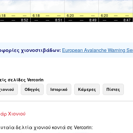
6:18
—
—
6:18
—
—
6:20
—
—
6:20
—
—
—
—
8:52
—
—
8:51
—
—
8:49
—
—
8:47
φορίες χιονοστιβάδων:
European Avalanche Warning Se
ίς σελίδες Vercorin
χιονιού
Οδηγός
Ιστορικό
Κάμερες
Πίστες
άρ Χιονιού
υταία δελτία χιονιού κοντά σε Vercorin: