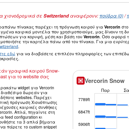
 χιονοδρομικά σε
Switzerland
αναφέρουν:
πούδρα (0)
/
ραπάνω πίνακας παρέχει τη πρόγνωση καιρού για
Vercorin
στο
ιγμένα καιρικά μοντέλα που χρησιμοποιούμε, μας δίνουν τη 
οπτώσεων για κορυφή, μέση και βάση του
Vercorin
. Οσο αφορά 
μοποιήστε την καρτέλα πάνω από τον πίνακα. Για μια ευρύτε
witzerland
.
στε εδώ
για να διαβάσετε επιπλέον πληροφορίες των επιπέδω
οκρασίες.
άν γραφικό καιρού Snow-
ast για το website σας
ρακάτω widget για Vercorin
ι διαθέσιμο δωρεάν για
δήποτε websites. Παρέχει
πτική πρόγνωση Χιονόπτωσης
ρέχουσες καιρικές συνθήκες
ercorin. Απλά, πηγαίντε στη
α feed configuration κι
ουθήστε τα 3 απλά βήματα
να πάρετε το custom snippet