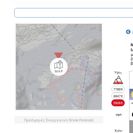
N
Μ
μ
2
β
Υψος
7789
ft
6847
ft
5906
ft
α
mph
Προσφορές Συνεργατών Snow-Forecast
Χιόνι