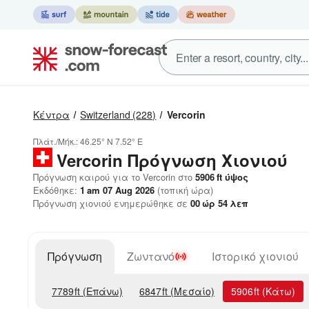
Κέντρα
Switzerland
(228)
Vercorin
Πλάτ./Μήκ.:
46.25° N
7.52° E
Vercorin
Πρόγνωση Χιονιού
Πρόγνωση καιρού για το Vercorin στο
5906
ft
ύψος
Εκδόθηκε:
1 am 07 Aug 2026
(τοπική ώρα)
Πρόγνωση χιονιού ενημερώθηκε σε
00
ώρ
54
λεπ
Πρόγνωση
Ζωντανό
Ιστορικό χιονιού
7789
ft
(Επάνω)
6847
ft
(Μεσαίο)
5906
ft
(Κάτω)