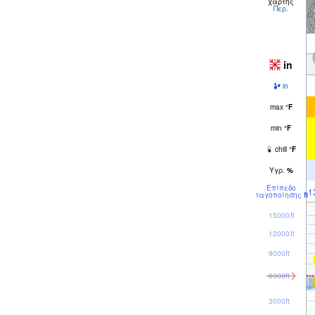
χάρτης
Περ.
in
in
max
°
F
min
°
F
chill
°
F
Υγρ.
%
Επίπεδο
1
παγοποίησης
ft
15000ft
12000ft
9000ft
6000ft
3000ft