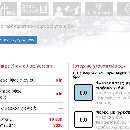
α πρόσφατη αναφορά για χιόνι
ολή αναφοράς
ήκες Χιονιού σε Vercorin
Ιστορικό χιονοπτώσεων
Η 1 εβδομάδα του μήνα August 
όρο:
ερο ύψος χιονιού:
0
in
Ηλιόλουστες μέ
φρέσκο χιόνι
τερο ύψος
0.0
Φρέσκο χιόνι, κυ
0
in
ού:
ηλιοφάνεια, ασ
άνεμος.
 φρέσκου χιονιού:
—
Μέρες με φρέσκ
Φρέσκο χιόνι,
0.0
ευταία
10 Jun
περιορισμένος ή
όπτωση:
2026
καθόλου άνεμος