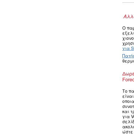
Αλλα
Ο πα
εξελ
χιον
χρησι
για S
Πατή
θερμ
Δωρε
Forec
Το πα
είνα
οποια
συνο
και τ
για V
σελίδ
ακολ
ώστε 