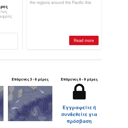
the regions around the Pacific this
έρες
winter, the question skiers are asking
ρίως
is simple: book now or wait, and
λαφρύς
where are the best odds?
Read more
Επόμενες 3 - 6 μέρες
Επόμενες 6 - 9 μέρες
Εγγραφείτε ή
συνδεθείτε για
πρόσβαση