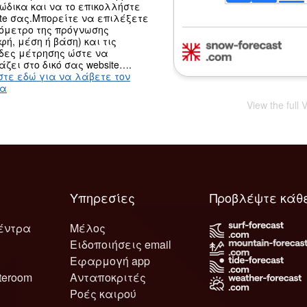
κώδικα και να το επικολλήστε
ite σας.Μπορείτε να επιλέξετε
ψόμετρο της πρόγνωσης
φή, μέση ή βάση) και τις
δες μέτρησης ώστε να
άζει στο δικό σας website….
στε εδώ για να λάβετε τον
κα
View the full 
Υπηρεσίες
Προβλέψτε κάθ
έντρα
Μέλος
Ειδοποιήσεις email
Εφαρμογή app
teroom
Ανταποκριτές
Ροές καιρού