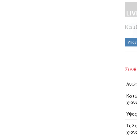
Καμί
Υποβ
Συνθ
Ανώτ
Κατώ
χιονι
Ύψος
Τελ
χιον