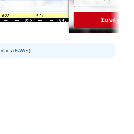
6:22
—
—
6:24
—
—
Συνέχεια
—
—
8:45
—
—
8:45
rvices (EAWS)