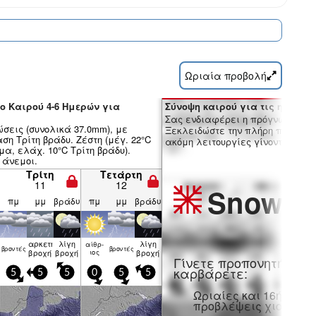
Ωριαία προβολή
ο Καιρού 4-6 Ημερών για
Σύνοψη καιρού για τις ημέρες 7
Σας ενδιαφέρει η πρόγνωση 16 
ώσεις (συνολικά 37.0mm), με
Ξεκλειδώστε την πλήρη πρόγνωσ
η Τρίτη βράδυ. Ζέστη (μέγ. 22°C
ακόμη λειτουργίες γίνοντας μέλο
α, ελάχ. 10°C Τρίτη βράδυ).
 άνεμοι.
Τρίτη
Τετάρτη
11
12
Snow
Pr
πμ
μμ
βράδυ
πμ
μμ
βράδυ
αρκετή
λίγη
λίγη
αίθρ­
βρον­τές
βρον­τές
βροχή
βροχή
ιος
βροχή
Γίνετε προπονητή και
καρβάρετε:
5
5
5
0
5
5
Ωριαίες και 16ήμερε
προβλέψεις χιονιού