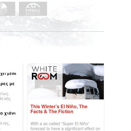
έχει μέσο
ρες με
ρίως
θενής
This Winter’s El Niño, The
Facts & The Fiction
ο χιόνι
λιος,
With a so-called “Super El Niño”
.
forecast to have a significant effect on