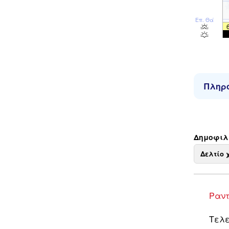
Επ. Θάλ
Πληρο
Δημοφιλε
Δελτίο 
Ραντ
Τελε