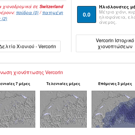
 χιονοδρομικά σε
Switzerland
Ηλιόλουστες μ
Μέτριο χιόνι, κυ
έρουν:
πούδρα (0)
/
πατημένη
0.0
ηλιοφάνεια, ε
 (2)
άνεμος.
Vercorin Ιστορικό
Δελτίο Χιονιού - Vercorin
χιονοπτώσεων
νωση χιονόπτωσης Vercorin
ευταίες 7 μέρες
Τελευταίες μέρες
Επόμενες 3 μέρες