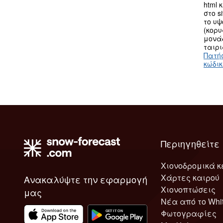
html 
στο s
το υ
(κορυ
μονά
ταιρι
Πατή
κώδι
Περιηγηθείτε
Χιονοδρομικά κ
Χάρτες καιρού
Ανακαλύψτε την εφαρμογή
Χιονοπτώσεις
μας
Νέα από το Whi
Φωτογραφίες