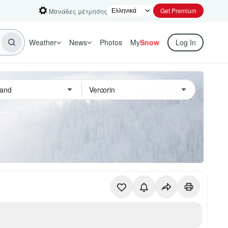
Get Premium
Μονάδες μέτρησης
Weather
News
Photos
My
Snow
Log In