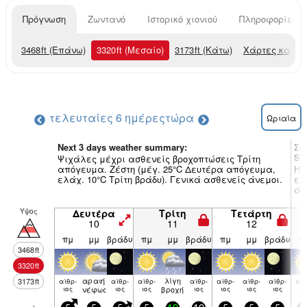
Πρόγνωση
Ζωντανό
Ιστορικό χιονιού
Πληροφορίες χ
3468
ft
(Επάνω)
3320
ft
(Μεσαίο)
3173
ft
(Κάτω)
Χάρτες καιρο
τελευταίες 6 ημέρες
τώρα
Ωριαία
Next 3 days weather summary:
Συ
Str
Ψιχάλες μέχρι ασθενείς βροχοπτώσεις Τρίτη
απόγευμα. Ζέστη (μέγ. 25°C Δευτέρα απόγευμα,
Ηπ
ελάχ. 10°C Τρίτη βράδυ). Γενικά ασθενείς άνεμοι.
ελ
άν
Υψος
Δευτέρα
Τρίτη
Τετάρτη
10
11
12
πμ
μμ
βράδυ
πμ
μμ
βράδυ
πμ
μμ
βράδυ
π
3468
ft
3320
ft
αραιή
λίγη
3173
ft
αίθρ­
αίθρ­
αίθρ­
αίθρ­
αίθρ­
αίθρ­
αίθρ­
αίθ
ιος
νέφωση
ιος
ιος
βροχή
ιος
ιος
ιος
ιος
ιο