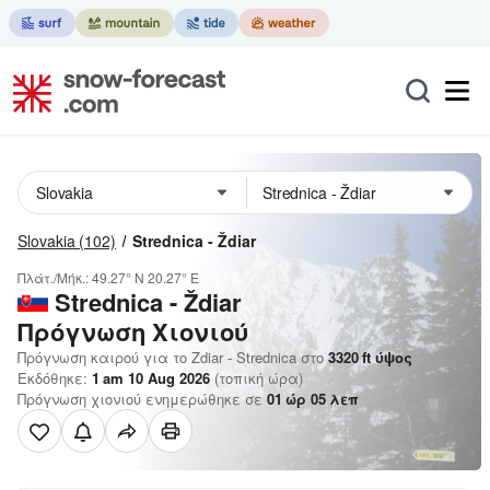
Slovakia
(102)
Strednica - Ždiar
Πλάτ./Μήκ.:
49.27° N
20.27° E
Strednica - Ždiar
Πρόγνωση Χιονιού
Πρόγνωση καιρού για το Zdiar - Strednica στο
3320
ft
ύψος
Εκδόθηκε:
1 am 10 Aug 2026
(τοπική ώρα)
Πρόγνωση χιονιού ενημερώθηκε σε
01
ώρ
05
λεπ