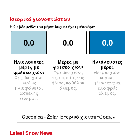
Ιστορικό χιονοπτώσεων
Η 2 εβδομάδα του μήνα August έχει μέσο όρο:
0.0
0.0
0.0
Ηλιόλουστες
Μέρες με
Ηλιόλουστες
μέρες με
φρέσκο χιόνι
μέρες
φρέσκο χιόνι
Φρέσκο χιόνι,
Μέτριο χιόνι,
Φρέσκο χιόνι,
περιορισμένος
κυρίως
κυρίως
ήλιος, καθόλου
ηλιοφάνεια,
ηλιοφάνεια,
άνεμος.
ελαφρύς
ασθενής
άνεμος.
άνεμος.
Strednica - Ždiar Ιστορικό χιονοπτώσεων