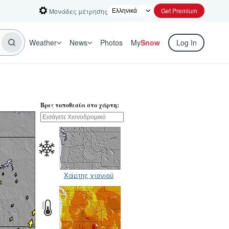
Get Premium
Μονάδες μέτρησης
Weather
News
Photos
My
Snow
Log In
Βρες τοποθεσία στο χάρτη:
Χάρτης χιονιού