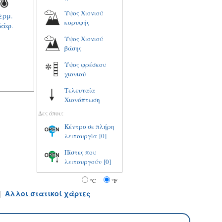
Υψος Χιονιού
ερμ.
κορυφής
δάφ.
Υψος Χιονιού
βάσης
Υψος φρέσκου
χιονιού
Τελευταία
Χιονόπτωση
Δες όπου:
Κέντρο σε πλήρη
λειτουργία
[0]
Πίστες που
λειτουργούν
[0]
°C
°F
|
Αλλοι στατικοί χάρτες