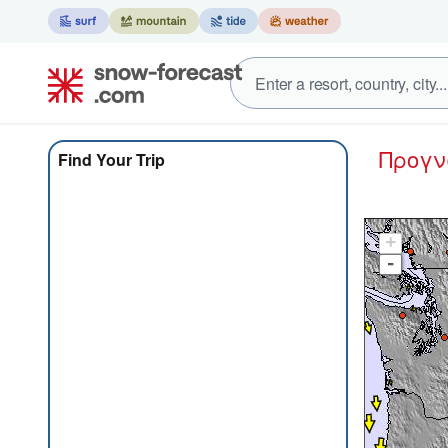
Προγ
Find Your Trip
+
-