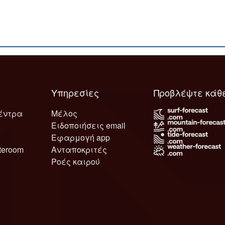
Υπηρεσίες
Προβλέψτε κάθ
έντρα
Μέλος
Ειδοποιήσεις email
Εφαρμογή app
teroom
Ανταποκριτές
Ροές καιρού