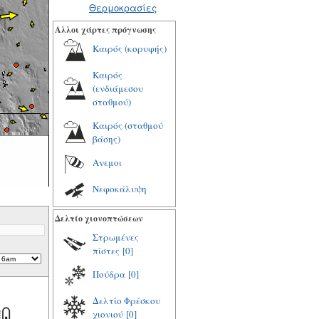
Θερμοκρασίες
Αλλοι χάρτες πρόγνωσης
Καιρός (κορυφής)
Καιρός
(ενδιάμεσου
σταθμού)
Καιρός (σταθμού
βάσης)
Ανεμοι
Νεφοκάλυψη
Δελτίο χιονοπτώσεων
Στρωμένες
πίστες
[0]
Πούδρα
[0]
Δελτίο Φρέσκου
χιονιού
[0]