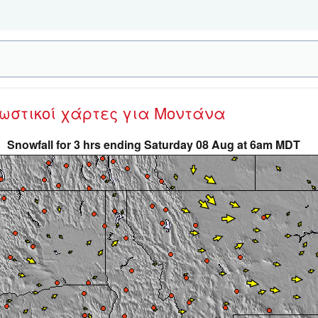
νωστικοί χάρτες
για Μοντάνα
Snowfall for 3 hrs ending Saturday 08 Aug at 6am MDT