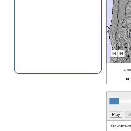
Χιονόπτωσ