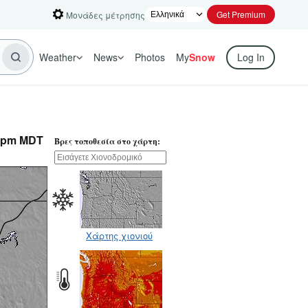
Get Premium
Μονάδες μέτρησης
Weather
News
Photos
My
Snow
Log In
6pm MDT
Βρες τοποθεσία στο χάρτη:
Χάρτης χιονιού