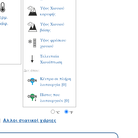
Υψος Χιονιού
κορυφής
ερμ.
δάφ.
Υψος Χιονιού
βάσης
Υψος φρέσκου
χιονιού
Τελευταία
Χιονόπτωση
Δες όπου:
Κέντρο σε πλήρη
λειτουργία
[0]
Πίστες που
λειτουργούν
[0]
°C
°F
|
Αλλοι στατικοί χάρτες