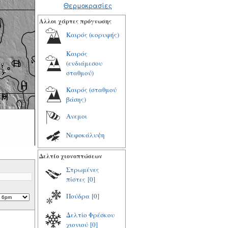
Θερμοκρασίες
Αλλοι χάρτες πρόγνωσης
Καιρός (κορυφής)
Καιρός
(ενδιάμεσου
σταθμού)
Καιρός (σταθμού
βάσης)
Ανεμοι
Νεφοκάλυψη
Δελτίο χιονοπτώσεων
Στρωμένες
πίστες
[0]
Πούδρα
[0]
Δελτίο Φρέσκου
χιονιού
[0]