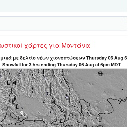
νωστικοί χάρτες
για Μοντάνα
μικά με δελτίο νέων χιονοπτώσεων Thursday 06 Aug 
Snowfall for 3 hrs ending Thursday 06 Aug at 6pm MDT