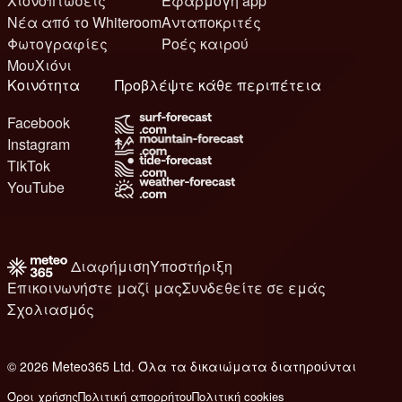
Χιονοπτώσεις
Εφαρμογή app
Νέα από το Whiteroom
Ανταποκριτές
Φωτογραφίες
Ροές καιρού
ΜουΧιόνι
Κοινότητα
Προβλέψτε κάθε περιπέτεια
Facebook
Instagram
TikTok
YouTube
Διαφήμιση
Υποστήριξη
Επικοινωνήστε μαζί μας
Συνδεθείτε σε εμάς
Σχολιασμός
© 2026 Meteo365 Ltd. Όλα τα δικαιώματα διατηρούνται
6
Όροι χρήσης
Πολιτική απορρήτου
Πολιτική cookies