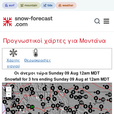
Προγνωστικοί χάρτες
για Μοντάνα
Χάρτης
Θερμοκρασίες
χιονιού
Οι άνεμοι τώρα Sunday 09 Aug 12am MDT
Snowfall for 3 hrs ending Sunday 09 Aug at 12am MDT
+
-