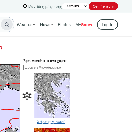
Get Premium
Μονάδες μέτρησης
Weather
News
Photos
My
Snow
Log In
α
Βρες τοποθεσία στο χάρτη:
Χάρτης χιονιού