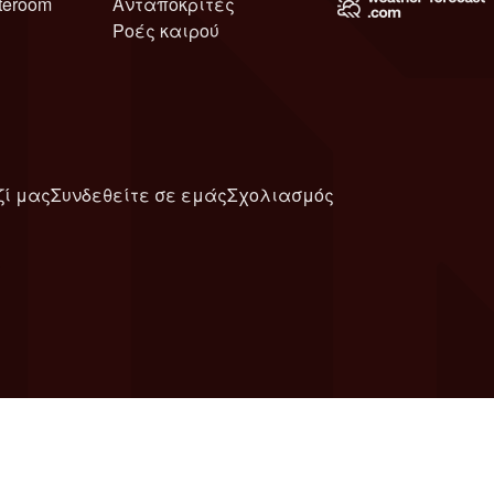
teroom
Ανταποκριτές
Ροές καιρού
ζί μας
Συνδεθείτε σε εμάς
Σχολιασμός
6