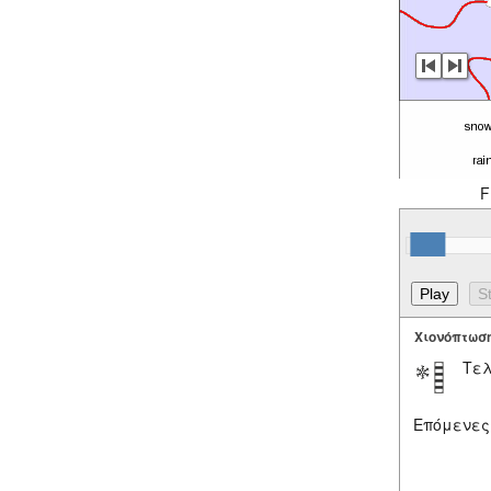
F
Χιονόπτωσ
Τελ
Επόμενες