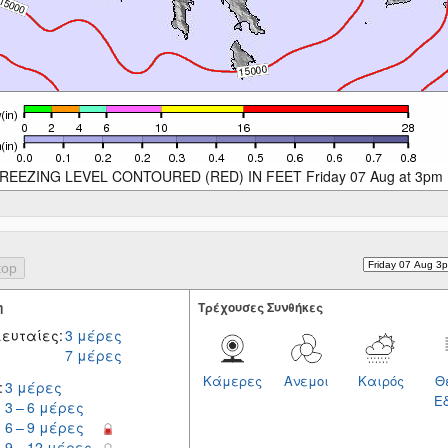
REEZING LEVEL CONTOURED (RED) IN FEET Friday 07 Aug at 3pm
η
Tρέχουσες Συνθήκες
ευταίες:
3 μέρες
7 μέρες
Κάμερες
Ανεμοι
Καιρός
Θ
:
3 μέρες
Ε
3 – 6 μέρες
6 – 9 μέρες
9 – 12 μέρες