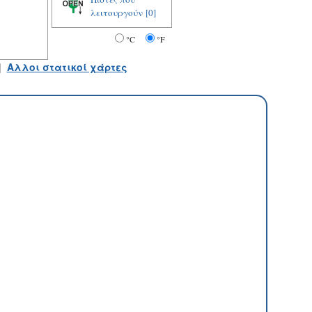
λειτουργούν
[0]
°C
°F
|
Αλλοι στατικοί χάρτες