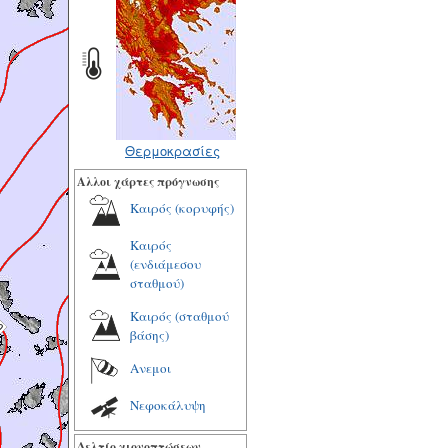
Θερμοκρασίες
Αλλοι χάρτες πρόγνωσης
Καιρός (κορυφής)
Καιρός
(ενδιάμεσου
σταθμού)
Καιρός (σταθμού
βάσης)
Ανεμοι
Νεφοκάλυψη
Δελτίο χιονοπτώσεων