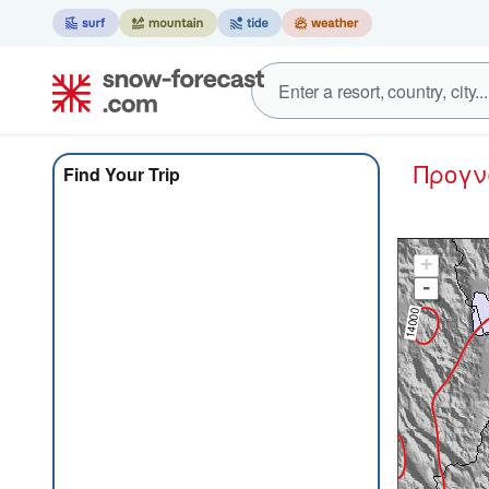
Προγ
Find Your Trip
+
-