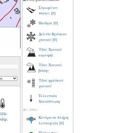
Στρωμένες
πίστες
[0]
Πούδρα
[0]
Δελτίο Φρέσκου
χιονιού
[0]
Υψος Χιονιού
κορυφής
Υψος Χιονιού
βάσης
Υψος φρέσκου
χιονιού
Τελευταία
Χιονόπτωση
Δες όπου:
ερμ.
Κέντρο σε πλήρη
δάφ.
λειτουργία
[0]
Πίστες που